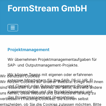
FormStream GmbH
Projektmanagement
Wir übernehmen Projektmanagementaufgaben für
SAP- und Outputmanagement-Projekte.
Wir können Teams mit eigenen oder erfahrenen
Wir benutzen Cookies
externen Mitarbeitern für Ihre SAP- (IS-U, HR, FI
Wir nutzen Cookies auf unserer Website. Einige von ihnen
und Classic) oder Outputmanagement-Projekte
sind essenziell für den Betrieb der Seite, während andere
zusammenstellen und die Projektsteuerung und
uns helfen, diese Website und die Nutzererfahrung zu
das Projektmanagement übernehmen.
verbessern (Tracking Cookies). Sie können selbst
entscheiden, ob Sie die Cookies zulassen möchten. Bitte