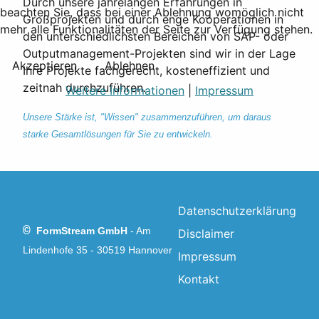
Durch unsere jahrelangen Erfahrungen in
beachten Sie, dass bei einer Ablehnung womöglich nicht
Großprojekten und durch enge Kooperationen in
mehr alle Funktionalitäten der Seite zur Verfügung stehen.
den unterschiedlichsten Bereichen von SAP- oder
Outputmanagement-Projekten sind wir in der Lage
Akzeptieren
Ablehnen
Ihre Projekte fachgerecht, kosteneffizient und
zeitnah durchzuführen.
Weitere Informationen
|
Impressum
Unsere Stärke ist, "Wissen" zusammenzuführen, um daraus
starke Gesamtlösungen für Sie zu entwickeln.
Datenschutzerklärung
©
FormStream GmbH
-
Am
Disclaimer
Lindenhofe 35 - 30519 Hannover
Impressum
Kontakt